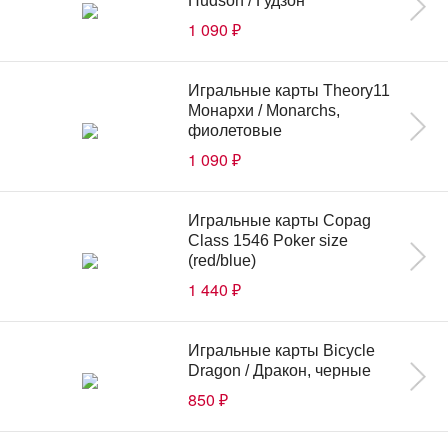
Hudson / Гудзон
1 090
₽
Игральные карты Theory11
Монархи / Monarchs,
фиолетовые
1 090
₽
Игральные карты Copag
Class 1546 Poker size
(red/blue)
1 440
₽
Игральные карты Bicycle
Dragon / Дракон, черные
850
₽